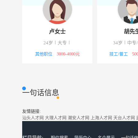
李先生
卢女士
41岁
高中以下
24岁
大专
技工/普工
5000-8000元
其他职位
3000-40
一句话信息
友情链接:
汕头人才网
大理人才网
潮安人才网
上海人才网
天台人才网
栏目导航:
职位搜索
简历中心
名企展示
一句话