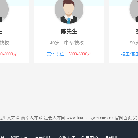
胡先生
陈先
34岁
中专/技校
40岁
中专
00元
技工/普工
5000-8000元
其他职位
50
武川人才网
商南人才网
延长人才网
www.huashengwenxue.com官网首页
兴
信息
招聘资讯
发布简历
企业入驻
会员中心
法律申明